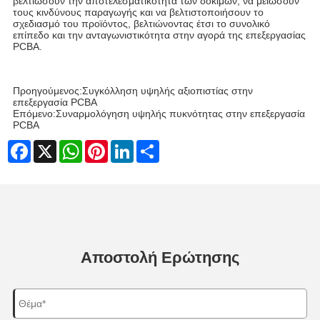
βελτιώσουν την αποτελεσματικότητα των δοκιμών, να μειώσουν
τους κινδύνους παραγωγής και να βελτιστοποιήσουν το
σχεδιασμό του προϊόντος, βελτιώνοντας έτσι το συνολικό
επίπεδο και την ανταγωνιστικότητα στην αγορά της επεξεργασίας
PCBA.
Προηγούμενος:
Συγκόλληση υψηλής αξιοπιστίας στην
επεξεργασία PCBA
Επόμενο:
Συναρμολόγηση υψηλής πυκνότητας στην επεξεργασία
PCBA
Facebook
X
WhatsApp
Pinterest
LinkedIn
Share
Αποστολή Ερώτησης