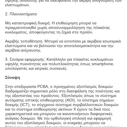
υψηλής ανάλυσης για να διασφαλίσει την ακριβή αναγνώριση των
ελαττωμάτων.
2. Πλεονεκτήματα:
Μη καταστροφική δοκιμή: Η επιθεώρηση μπορεί να
πραγματοποιηθεί χωρίς αποσυναρμολόγηση της πλακέτας
κυκλώματος, αποφεύγοντας τη ζημιά στο προϊόν.
Ακριβής τοποθέτηση: Μπορεί να εντοπίσει με ακρίβεια εσωτερικά
ελαττώματα και να βελτιώσει την αποτελεσματικότητα και την
ακρίβεια ανίχνευσης.
3. Σενάρια εφαρμογής: Κατάλληλο για πλακέτες κυκλωμάτων
υψηλής πυκνότητας και πολυπλοκότητας όπως smartphone,
υπολογιστές και ιατρικές συσκευές.
Σύναψη
Στην επεξεργασία PCBA, ο προηγμένος εξοπλισμός δοκιμών
διαδραματίζει σημαντικό ρόλο στη διασφάλιση της ποιότητας και
της αξιοπιστίας του προϊόντος. Εξοπλισμός όπως το σύστημα
αυτόματης οπτικής επιθεώρησης (AOI), το σύστημα σημείων
δοκιμής (ICT), το σύγχρονο σύστημα περιβαλλοντικών δοκιμών
και το σύστημα επιθεώρησης ακτίνων Χ έχουν τα δικά τους
χαρακτηριστικά και μπορούν να ικανοποιήσουν διαφορετικές
ανάγκες δοκιμών. Με την ορθολογική επιλογή και εφαρμογή
αυτού του εξοπλισμού δοκιμών, οι εταιρείες μπορούν να