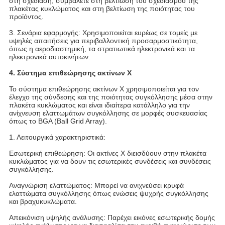
στη σχεδίαση, συμβάλετε στη βελτίωση του σχεδιασμού της
πλακέτας κυκλώματος και στη βελτίωση της ποιότητας του
προϊόντος.
3. Σενάρια εφαρμογής: Χρησιμοποιείται ευρέως σε τομείς με
υψηλές απαιτήσεις για περιβαλλοντική προσαρμοστικότητα,
όπως η αεροδιαστημική, τα στρατιωτικά ηλεκτρονικά και τα
ηλεκτρονικά αυτοκινήτων.
4. Σύστημα επιθεώρησης ακτίνων Χ
Το σύστημα επιθεώρησης ακτίνων Χ χρησιμοποιείται για τον
έλεγχο της σύνδεσης και της ποιότητας συγκόλλησης μέσα στην
πλακέτα κυκλώματος και είναι ιδιαίτερα κατάλληλο για την
ανίχνευση ελαττωμάτων συγκόλλησης σε μορφές συσκευασίας
όπως το BGA (Ball Grid Array).
1. Λειτουργικά χαρακτηριστικά:
Εσωτερική επιθεώρηση: Οι ακτίνες Χ διεισδύουν στην πλακέτα
κυκλώματος για να δουν τις εσωτερικές συνδέσεις και συνδέσεις
συγκόλλησης.
Αναγνώριση ελαττώματος: Μπορεί να ανιχνεύσει κρυφά
ελαττώματα συγκόλλησης όπως ενώσεις ψυχρής συγκόλλησης
και βραχυκυκλώματα.
Απεικόνιση υψηλής ανάλυσης: Παρέχει εικόνες εσωτερικής δομής