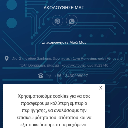
ΑΚΟΛΟΥΘΗΣΕ ΜΑΣ
Επικοινωνήστε Μαζί Μας
:Νο. 2 της οδού Sanheng, βιομηχανική ζώνη Hongying, πόλη Fenggang,
πόλη Dongguan, επαρχία Γκουανγκντόνγκ, Κίνα #523740
+86-13430998027
Τηλ:
jerry@unixplore.com
:
X
Χρησιμοποιούμε cookies για να σας
Delivery Service
Payment
προσφέρουμε καλύτερη εμπειρία
περιήγησης, να αναλύσουμε την
Options
επισκεψιμότητα του ιστότοπου και να
εξατομικεύσουμε το περιεχόμενο.