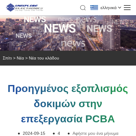
ελληνικά
Σπίτι
>
Νέα
>
Νέα του κλάδου
Προηγμένος εξοπλισμός
δοκιμών στην
επεξεργασία PCBA
●
2024-09-15
●
4
●
Αφήστε μου ένα μήνυμα