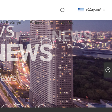
ελληνικά
λή Ερώτησης
Επικοινωνήστε Μαζί Μας