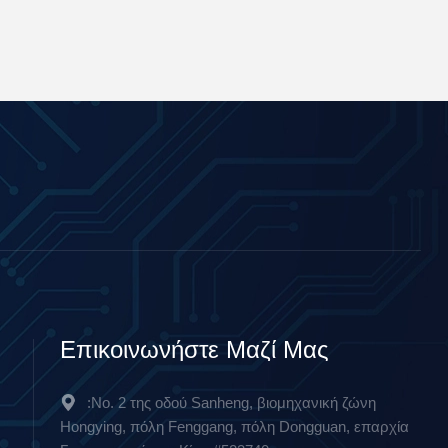
Επικοινωνήστε Μαζί Μας
:Νο. 2 της οδού Sanheng, βιομηχανική ζώνη
Hongying, πόλη Fenggang, πόλη Dongguan, επαρχία