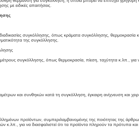
υθρη θέρμανση για συγκόλληση, η οποία μπορεί να επιτύχει γρήγορη
ησης με ειδικές απαιτήσεις.
λησης
 διαδικασίες συγκόλλησης, όπως κράματα συγκόλλησης, θερμοκρασία κ
εσματικότητα της συγκόλλησης.
όλλησης
έτρους συγκόλλησης, όπως θερμοκρασία, πίεση, ταχύτητα κ.λπ., για ν
έτρων και συνθηκών κατά τη συγκόλληση, έγκαιρη ανίχνευση και χειρ
λλημένων προϊόντων, συμπεριλαμβανομένης της ποιότητας της άρθρω
 κ.λπ., για να διασφαλιστεί ότι τα προϊόντα πληρούν τα πρότυπα και 