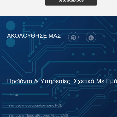
υποβάλλουν
ΑΚΟΛΟΥΘΗΣΕ ΜΑΣ
Προϊόντα & Υπηρεσίες
Σχετικά Με Εμ
PCBA
Υπηρεσία συναρμολόγησης PCB
Υπηρεσία Προστιθέμενης Αξίας EMS