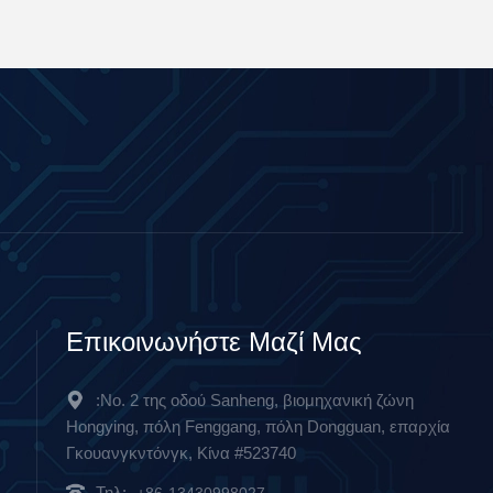
Επικοινωνήστε Μαζί Μας
:Νο. 2 της οδού Sanheng, βιομηχανική ζώνη
Hongying, πόλη Fenggang, πόλη Dongguan, επαρχία
Γκουανγκντόνγκ, Κίνα #523740
Τηλ:
+86-13430998027