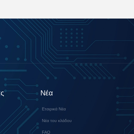
άς
Νέα
Εταιρικά Νέα
Νέα του κλάδου
FAQ