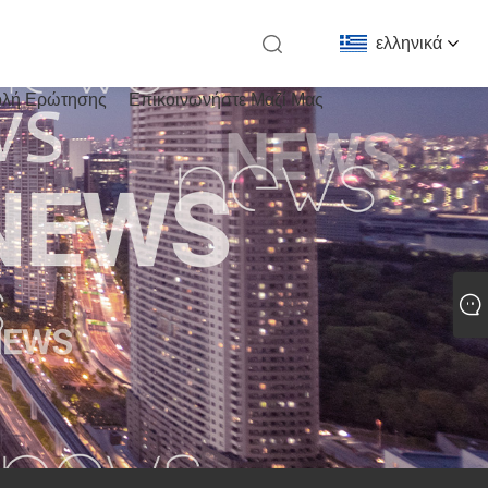
ελληνικά
λή Ερώτησης
Επικοινωνήστε Μαζί Μας