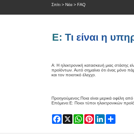
Σπίτι
>
Νέα
>
FAQ
Ε: Τι είναι η υπ
Α: Η ηλεκτρονική κατασκευή μιας στάσης ε
προϊόντων. Αυτό σημαίνει ότι ένας μόνο π
και τον ποιοτικό έλεγχο.
Προηγούμενος:
Ποια είναι μερικά οφέλη απ
Επόμενο:
Ε: Ποιοι τύποι ηλεκτρονικών προ
Facebook
X
WhatsApp
Pinterest
LinkedIn
Share