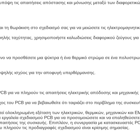
πόψη τις απαιτήσεις απόστασης και μόνωσης μεταξύ των διαφορετικ
αι τη θωράκιση στο σχεδιασμό σας για να μειώσετε τις ηλεκτρομαγνητι
ψηλής ταχύτητας, χρησιμοποιήστε καλωδιώσεις διαφορικού ζεύγους για 
ενο να προσθέσετε μια ψύκτρα ή ένα θερμικό στρώμα σε ένα πολυστρωμ
 υψηλής ισχύος για την αποφυγή υπερθέρμανσης.
PCB για να πληρούν τις απαιτήσεις ηλεκτρικής απόδοσης και μηχανικής
 του PCB για να βεβαιωθείτε ότι ταιριάζει στο περίβλημα της συσκευ
ί ολοκληρωμένη εξέταση των ηλεκτρικών, θερμικών, μηχανικών και EM
 εργαλεία σχεδιασμού PCB για να προσομοιώσετε και να επαληθεύσετ
 απαιτήσεις της συσκευής. Επιπλέον, η συνεργασία με κατασκευαστές PC
ληρούν τις προδιαγραφές σχεδιασμού είναι κρίσιμης σημασίας.