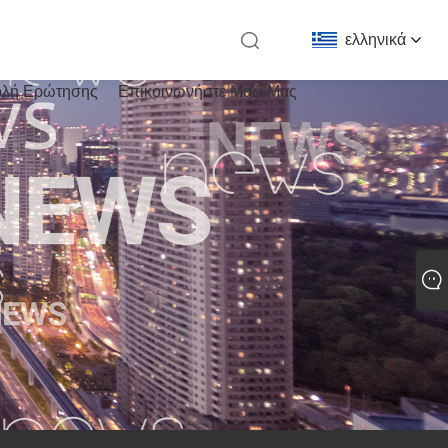
ελληνικά
λή Ερώτησης
Επικοινωνήστε Μαζί Μας