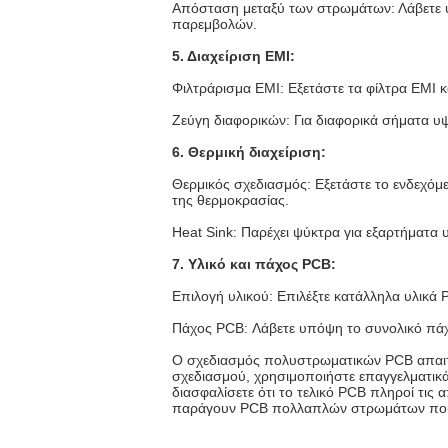
Απόσταση μεταξύ των στρωμάτων: Λάβετε υ
παρεμβολών.
5. Διαχείριση EMI:
Φιλτράρισμα EMI: Εξετάστε τα φίλτρα EMI κ
Ζεύγη διαφορικών: Για διαφορικά σήματα υ
6. Θερμική διαχείριση:
Θερμικός σχεδιασμός: Εξετάστε το ενδεχόμ
της θερμοκρασίας.
Heat Sink: Παρέχει ψύκτρα για εξαρτήματα
7. Υλικό και πάχος PCB:
Επιλογή υλικού: Επιλέξτε κατάλληλα υλικά 
Πάχος PCB: Λάβετε υπόψη το συνολικό πάχος
Ο σχεδιασμός πολυστρωματικών PCB απαιτε
σχεδιασμού, χρησιμοποιήστε επαγγελματικά
διασφαλίσετε ότι το τελικό PCB πληροί τις
παράγουν PCB πολλαπλών στρωμάτων που π