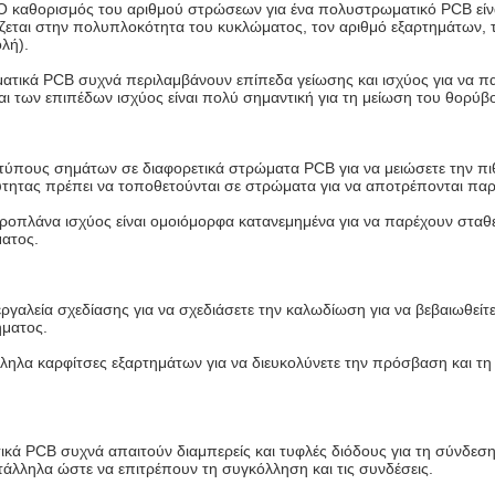
Ο καθορισμός του αριθμού στρώσεων για ένα πολυστρωματικό PCB είνα
εται στην πολυπλοκότητα του κυκλώματος, τον αριθμό εξαρτημάτων, τ
λή).
ατικά PCB συχνά περιλαμβάνουν επίπεδα γείωσης και ισχύος για να πα
ι των επιπέδων ισχύος είναι πολύ σημαντική για τη μείωση του θορύβο
 τύπους σημάτων σε διαφορετικά στρώματα PCB για να μειώσετε την π
τητας πρέπει να τοποθετούνται σε στρώματα για να αποτρέπονται παρ
εροπλάνα ισχύος είναι ομοιόμορφα κατανεμημένα για να παρέχουν σταθε
ματος.
αλεία σχεδίασης για να σχεδιάσετε την καλωδίωση για να βεβαιωθείτε 
ήματος.
άλληλα καρφίτσες εξαρτημάτων για να διευκολύνετε την πρόσβαση και τ
κά PCB συχνά απαιτούν διαμπερείς και τυφλές διόδους για τη σύνδεση
ατάλληλα ώστε να επιτρέπουν τη συγκόλληση και τις συνδέσεις.