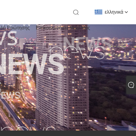
ελληνικά
λή Ερώτησης
Επικοινωνήστε Μαζί Μας