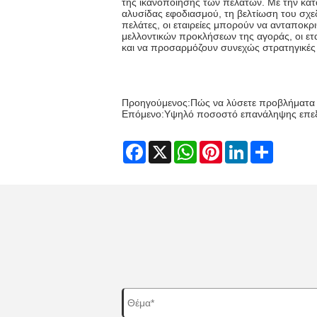
της ικανοποίησης των πελατών. Με την κατ
αλυσίδας εφοδιασμού, τη βελτίωση του σχε
πελάτες, οι εταιρείες μπορούν να ανταποκρ
μελλοντικών προκλήσεων της αγοράς, οι ετα
και να προσαρμόζουν συνεχώς στρατηγικές 
Προηγούμενος:
Πώς να λύσετε προβλήματα 
Επόμενο:
Υψηλό ποσοστό επανάληψης επεξε
Facebook
X
WhatsApp
Pinterest
LinkedIn
Share