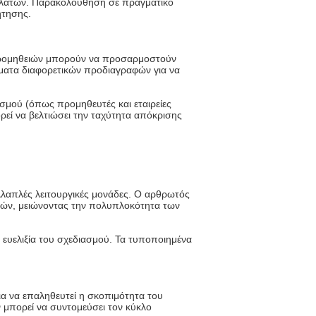
ελατών. Παρακολούθηση σε πραγματικό
ήτησης.
ς προμηθειών μπορούν να προσαρμοστούν
ματα διαφορετικών προδιαγραφών για να
σμού (όπως προμηθευτές και εταιρείες
ρεί να βελτιώσει την ταχύτητα απόκρισης
λαπλές λειτουργικές μονάδες. Ο αρθρωτός
ιών, μειώνοντας την πολυπλοκότητα των
ν ευελιξία του σχεδιασμού. Τα τυποποιημένα
α να επαληθευτεί η σκοπιμότητα του
 μπορεί να συντομεύσει τον κύκλο