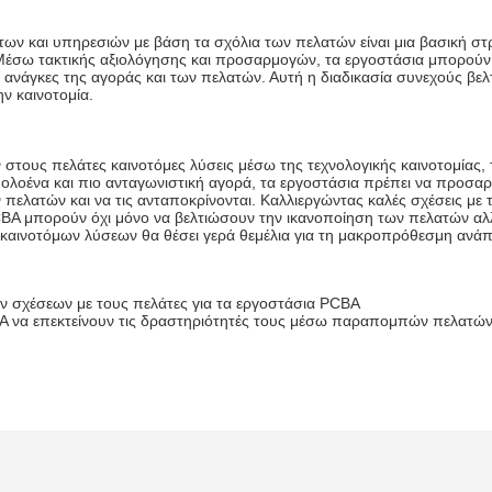
ων και υπηρεσιών με βάση τα σχόλια των πελατών είναι μια βασική στρ
Μέσω τακτικής αξιολόγησης και προσαρμογών, τα εργοστάσια μπορούν ν
ανάγκες της αγοράς και των πελατών. Αυτή η διαδικασία συνεχούς βελτ
ην καινοτομία.
τους πελάτες καινοτόμες λύσεις μέσω της τεχνολογικής καινοτομίας, 
ολοένα και πιο ανταγωνιστική αγορά, τα εργοστάσια πρέπει να προσαρ
 πελατών και να τις ανταποκρίνονται. Καλλιεργώντας καλές σχέσεις με 
A μπορούν όχι μόνο να βελτιώσουν την ικανοποίηση των πελατών αλλά
 καινοτόμων λύσεων θα θέσει γερά θεμέλια για τη μακροπρόθεσμη ανάπ
ν σχέσεων με τους πελάτες για τα εργοστάσια PCBA
 να επεκτείνουν τις δραστηριότητές τους μέσω παραπομπών πελατών