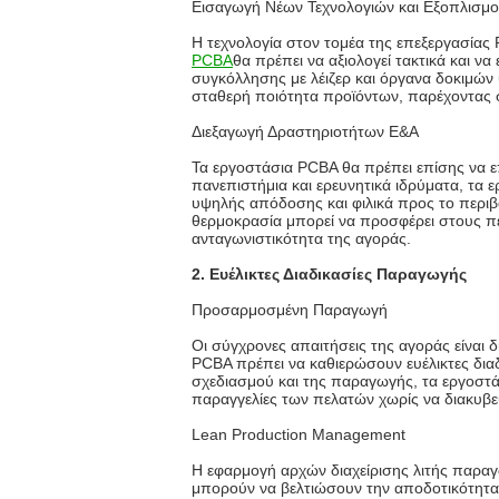
Εισαγωγή Νέων Τεχνολογιών και Εξοπλισμ
Η τεχνολογία στον τομέα της επεξεργασίας 
PCBA
θα πρέπει να αξιολογεί τακτικά και 
συγκόλλησης με λέιζερ και όργανα δοκιμών 
σταθερή ποιότητα προϊόντων, παρέχοντας σ
Διεξαγωγή Δραστηριοτήτων Ε&Α
Τα εργοστάσια PCBA θα πρέπει επίσης να ε
πανεπιστήμια και ερευνητικά ιδρύματα, τα 
υψηλής απόδοσης και φιλικά προς το περιβ
θερμοκρασία μπορεί να προσφέρει στους πε
ανταγωνιστικότητα της αγοράς.
2. Ευέλικτες Διαδικασίες Παραγωγής
Προσαρμοσμένη Παραγωγή
Οι σύγχρονες απαιτήσεις της αγοράς είναι 
PCBA πρέπει να καθιερώσουν ευέλικτες δι
σχεδιασμού και της παραγωγής, τα εργοστά
παραγγελίες των πελατών χωρίς να διακυβ
Lean Production Management
Η εφαρμογή αρχών διαχείρισης λιτής παραγω
μπορούν να βελτιώσουν την αποδοτικότητα 