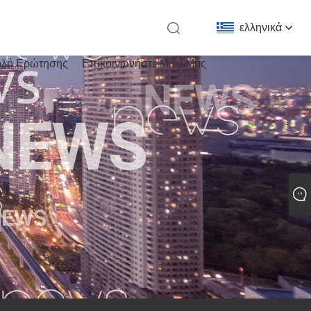
ελληνικά
λή Ερώτησης
Επικοινωνήστε Μαζί Μας