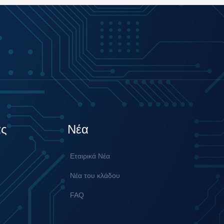
άς
Νέα
Εταιρικά Νέα
Νέα του κλάδου
FAQ