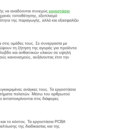
υής να αναδύονται συνεχώς.
εργοστάσια
μηχανές τοποθέτησης, εξοπλισμό
κότητα της παραγωγής, αλλά και εξασφαλίζει
 στις ομάδες τους. Σε συνεργασία με
αλύψουν τη ζήτηση της αγοράς για προϊόντα
όλυβδο και ανθεκτικών υλικών σε υψηλή
ύς κανονισμούς, αυξάνοντας έτσι την
υγκεκριμένες ανάγκες τους. Τα εργοστάσια
αιτήματα πελατών. Μέσω του αρθρωτού
 ανταποκρίνονται στις διάφορες
 και το κόστος. Τα εργοστάσια PCBA
λτίωσης της διαδικασίας και της