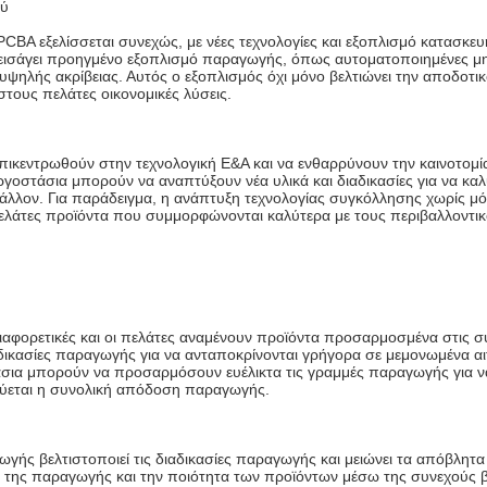
ού
PCBA εξελίσσεται συνεχώς, με νέες τεχνολογίες και εξοπλισμό κατασκε
να εισάγει προηγμένο εξοπλισμό παραγωγής, όπως αυτοματοποιημένες 
υψηλής ακρίβειας. Αυτός ο εξοπλισμός όχι μόνο βελτιώνει την αποδοτι
τους πελάτες οικονομικές λύσεις.
πικεντρωθούν στην τεχνολογική Ε&Α και να ενθαρρύνουν την καινοτομία
εργοστάσια μπορούν να αναπτύξουν νέα υλικά και διαδικασίες για να κ
άλλον. Για παράδειγμα, η ανάπτυξη τεχνολογίας συγκόλλησης χωρίς μ
λάτες προϊόντα που συμμορφώνονται καλύτερα με τους περιβαλλοντικο
διαφορετικές και οι πελάτες αναμένουν προϊόντα προσαρμοσμένα στις σ
αδικασίες παραγωγής για να ανταποκρίνονται γρήγορα σε μεμονωμένα 
σια μπορούν να προσαρμόσουν ευέλικτα τις γραμμές παραγωγής για να
εύεται η συνολική απόδοση παραγωγής.
γής βελτιστοποιεί τις διαδικασίες παραγωγής και μειώνει τα απόβλητα
της παραγωγής και την ποιότητα των προϊόντων μέσω της συνεχούς βε