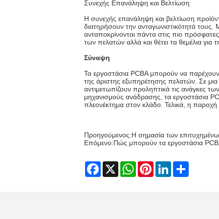
Συνεχής Επανάληψη και Βελτίωση
Η συνεχής επανάληψη και βελτίωση προϊόντ
διατηρήσουν την ανταγωνιστικότητά τους. 
ανταποκρίνονται πάντα στις πιο πρόσφατες 
των πελατών αλλά και θέτει τα θεμέλια για τ
Σύναψη
Τα εργοστάσια PCBA μπορούν να παρέχουν σ
της άριστης εξυπηρέτησης πελατών. Σε μια 
αντιμετωπίζουν προληπτικά τις ανάγκες των
μηχανισμούς ανάδρασης, τα εργοστάσια PCB
πλεονέκτημα στον κλάδο. Τελικά, η παροχή
Προηγούμενος:
Η σημασία των επιτυχημένω
Επόμενο:
Πώς μπορούν τα εργοστάσια PCBA
Facebook
X
WhatsApp
Pinterest
LinkedIn
Share