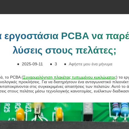
 εργοστάσια PCBA να παρέ
λύσεις στους πελάτες;
●
2025-09-11
●
3
●
Αφήστε μου ένα μήνυμα
ρά, το PCBA (
Συναρμολόγηση πλακέτας τυπωμένου κυκλώματος
) τα ε
χνολογικές προκλήσεις. Για να διατηρήσουν ένα ανταγωνιστικό πλεονέκ
νταποκρίνονται στις συγκεκριμένες απαιτήσεις των πελατών. Αυτό το 
ις στους πελάτες μέσω τεχνολογικής καινοτομίας, ευέλικτων διαδικα