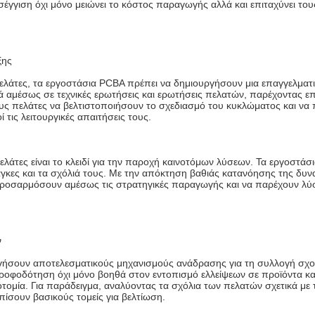
έγγιση όχι μόνο μειώνει το κόστος παραγωγής αλλά και επιταχύνει το
ξης
πελάτες, τα εργοστάσια PCBA πρέπει να δημιουργήσουν μια επαγγελματι
ά αμέσως σε τεχνικές ερωτήσεις και ερωτήσεις πελατών, παρέχοντας επ
υς πελάτες να βελτιστοποιήσουν το σχεδιασμό του κυκλώματος και να
 τις λειτουργικές απαιτήσεις τους.
ελάτες είναι το κλειδί για την παροχή καινοτόμων λύσεων. Τα εργοστάσ
άγκες και τα σχόλιά τους. Με την απόκτηση βαθιάς κατανόησης της δυν
ροσαρμόσουν αμέσως τις στρατηγικές παραγωγής και να παρέχουν λύσε
ν
γήσουν αποτελεσματικούς μηχανισμούς ανάδρασης για τη συλλογή σχο
ροφοδότηση όχι μόνο βοηθά στον εντοπισμό ελλείψεων σε προϊόντα και
οτομία. Για παράδειγμα, αναλύοντας τα σχόλια των πελατών σχετικά με 
ίσουν βασικούς τομείς για βελτίωση.