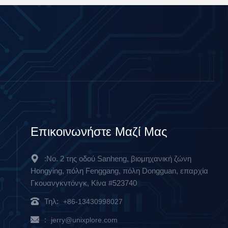
Επικοινωνήστε Μαζί Μας
:Νο. 2 της οδού Sanheng, βιομηχανική ζώνη
Hongying, πόλη Fenggang, πόλη Dongguan, επαρχία
Γκουανγκντόνγκ, Κίνα #523740
Τηλ:
+86-13430998027
:
jerry@unixplore.com