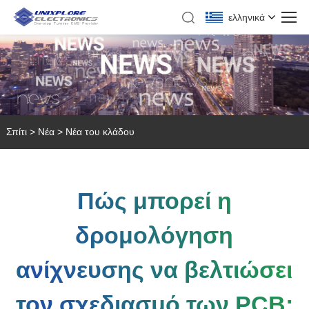
ελληνικά
Σπίτι
>
Νέα
>
Νέα του κλάδου
Πώς μπορεί η
δρομολόγηση
ανίχνευσης να βελτιώσει
τον σχεδιασμό των PCB;