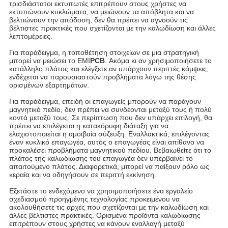
τρισδιάστατοι εκτυπωτές επιτρέπουν στους χρήστες να
εκτυπώνουν κυκλώματα, να μειώνουν τα απόβλητα και να
βελτιώνουν την απόδοση, δεν θα πρέπει να αγνοούν τις
βέλτιστες πρακτικές που σχετίζονται με την καλωδίωση και άλλες
λεπτομέρειες.
Για παράδειγμα, η τοποθέτηση στοιχείων σε μια στρατηγική
μπορεί να μειώσει το EMI
PCB
. Ακόμα κι αν χρησιμοποιήσετε το
κατάλληλο πλάτος και ελέγξετε αν υπάρχουν περιττές κάμψεις,
ενδέχεται να παρουσιαστούν προβλήματα λόγω της θέσης
ορισμένων εξαρτημάτων.
Για παράδειγμα, επειδή οι επαγωγείς μπορούν να παράγουν
μαγνητικό πεδίο, δεν πρέπει να συνδέονται μεταξύ τους ή πολύ
κοντά μεταξύ τους. Σε περίπτωση που δεν υπάρχει επιλογή, θα
πρέπει να επιλέγεται η κατακόρυφη διάταξη για να
ελαχιστοποιείται η αμοιβαία σύζευξη. Εναλλακτικά, επιλέγοντας
έναν κυκλικό επαγωγέα, αυτός ο επαγωγέας είναι απίθανο να
προκαλέσει προβλήματα μαγνητικού πεδίου. Βεβαιωθείτε ότι το
πλάτος της καλωδίωσης του επαγωγέα δεν υπερβαίνει το
απαιτούμενο πλάτος. Διαφορετικά, μπορεί να παίξουν ρόλο ως
κεραία και να οδηγήσουν σε περιττή εκκίνηση.
Εξετάστε το ενδεχόμενο να χρησιμοποιήσετε ένα εργαλείο
σχεδιασμού προηγμένης τεχνολογίας προκειμένου να
ακολουθήσετε τις αρχές που σχετίζονται με την καλωδίωση και
άλλες βέλτιστες πρακτικές. Ορισμένα προϊόντα καλωδίωσης
επιτρέπουν στους χρήστες να κάνουν εναλλαγή μεταξύ