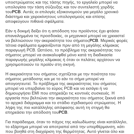
υποστρώματος και της τάσης πηγής, το εργαλείο μπορεί να
υπολογίσει την τάση σύζευξης και τον συντελεστή χορδής
του
PCB
. Αυτές οι επιλογές εξοικονομούν για μεγάλο χρονικό
διάστημα και χειροκίνητους υπολογισμούς και επίσης
αποφεύγουν πιθανά σφάλματα.
Εάν η δοκιμή δείξει ότι η απόδοση του προϊόντος έχει φτάσει
επανειλημμένα τις προσδοκίες, οι μηχανικοί μπορεί να χρειαστεί
να βελτιώσουν την ακεραιότητα του σήματος
PCB
. Μερικές φορές
τέτοια σφάλματα εμφανίζονται πριν από τη μεγάλης κλίμακας
παραγωγή PCB. Ωστόσο, το πρόβλημα της ακεραιότητας του
σήματος μπορεί να ανακαλυφθεί μόνο κατά τη διαδικασία
παραγωγής μεγάλης κλίμακας ή όταν οι πελάτες αρχίσουν να
χρησιμοποιούν το προϊόν στη σκηνή.
Η ακεραιότητα του σήματος σχετίζεται με την ποιότητα του
σήματος μετάδοσης και με το εάν το σήμα μπορεί να
απογοητευτεί. Το πρόβλημα της ακεραιότητας του σήματος
μπορεί να υπερβαίνει το εύρος PCB και να εισάγει ή να
δημιουργήσει EMI που επηρεάζει τις κοντινές συσκευές. Η
εργασία που βελτιώνει την ακεραιότητα του σήματος ξεκινά από
το αρχικό διάγραμμα και το στάδιο σχεδιασμού στρώματος. Η
λήψη της πιο κατάλληλης απόφασης αυτή τη στιγμή θα
επηρεάσει την απόδοση του
PCB
.
Για παράδειγμα, όταν το πάχος της καλωδίωσης είναι κατάλληλο,
το εξάρτημα μπορεί να αποτραπεί από την υπερθέρμανση, κάτι
που βοηθά στη διαχείριση της θερμότητας. Αυτό γίνεται όλο και