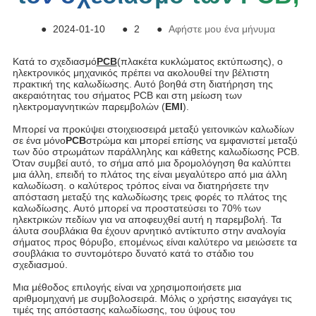
●
2024-01-10
●
2
●
Αφήστε μου ένα μήνυμα
Κατά το σχεδιασμό
PCB
(πλακέτα κυκλώματος εκτύπωσης), ο
ηλεκτρονικός μηχανικός πρέπει να ακολουθεί την βέλτιστη
πρακτική της καλωδίωσης. Αυτό βοηθά στη διατήρηση της
ακεραιότητας του σήματος PCB και στη μείωση των
ηλεκτρομαγνητικών παρεμβολών (
EMI
).
Μπορεί να προκύψει στοιχειοσειρά μεταξύ γειτονικών καλωδίων
σε ένα μόνο
PCB
στρώμα και μπορεί επίσης να εμφανιστεί μεταξύ
των δύο στρωμάτων παράλληλης και κάθετης καλωδίωσης PCB.
Όταν συμβεί αυτό, το σήμα από μια δρομολόγηση θα καλύπτει
μια άλλη, επειδή το πλάτος της είναι μεγαλύτερο από μια άλλη
καλωδίωση. ο καλύτερος τρόπος είναι να διατηρήσετε την
απόσταση μεταξύ της καλωδίωσης τρεις φορές το πλάτος της
καλωδίωσης. Αυτό μπορεί να προστατεύσει το 70% των
ηλεκτρικών πεδίων για να αποφευχθεί αυτή η παρεμβολή. Τα
άλυτα σουβλάκια θα έχουν αρνητικό αντίκτυπο στην αναλογία
σήματος προς θόρυβο, επομένως είναι καλύτερο να μειώσετε τα
σουβλάκια το συντομότερο δυνατό κατά το στάδιο του
σχεδιασμού.
Μια μέθοδος επιλογής είναι να χρησιμοποιήσετε μια
αριθμομηχανή με συμβολοσειρά. Μόλις ο χρήστης εισαγάγει τις
τιμές της απόστασης καλωδίωσης, του ύψους του