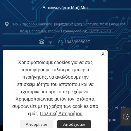
Επικοινωνήστε Μαζί Μας
:Νο. 2 της οδού Sanheng, βιομηχανική ζώνη Hongying, πόλη Fenggang,
πόλη Dongguan, επαρχία Γκουανγκντόνγκ, Κίνα #523740
+86-13430998027
Τηλ:
jerry@unixplore.com
:
X
Χρησιμοποιούμε cookies για να σας
Delivery Service
Payment
προσφέρουμε καλύτερη εμπειρία
περιήγησης, να αναλύσουμε την
Options
επισκεψιμότητα του ιστότοπου και να
εξατομικεύσουμε το περιεχόμενο.
Χρησιμοποιώντας αυτόν τον ιστότοπο,
συμφωνείτε με τη χρήση των cookies από
Πνευματικά δικαιώματα © 2023 Unixplore Electronics Co., Ltd. Με
εμάς.
Πολιτική Απορρήτου
την επιφύλαξη παντός δικαιώματος
Links
Sitemap
RSS
XML
Πολιτική Απορρήτου
|
|
|
|
|
Απορρίπτω
Αποδέχομαι