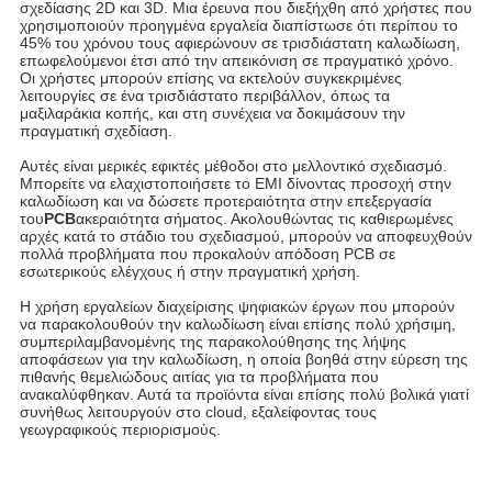
σχεδίασης 2D και 3D. Μια έρευνα που διεξήχθη από χρήστες που
χρησιμοποιούν προηγμένα εργαλεία διαπίστωσε ότι περίπου το
45% του χρόνου τους αφιερώνουν σε τρισδιάστατη καλωδίωση,
επωφελούμενοι έτσι από την απεικόνιση σε πραγματικό χρόνο.
Οι χρήστες μπορούν επίσης να εκτελούν συγκεκριμένες
λειτουργίες σε ένα τρισδιάστατο περιβάλλον, όπως τα
μαξιλαράκια κοπής, και στη συνέχεια να δοκιμάσουν την
πραγματική σχεδίαση.
Αυτές είναι μερικές εφικτές μέθοδοι στο μελλοντικό σχεδιασμό.
Μπορείτε να ελαχιστοποιήσετε το EMI δίνοντας προσοχή στην
καλωδίωση και να δώσετε προτεραιότητα στην επεξεργασία
του
PCB
ακεραιότητα σήματος. Ακολουθώντας τις καθιερωμένες
αρχές κατά το στάδιο του σχεδιασμού, μπορούν να αποφευχθούν
πολλά προβλήματα που προκαλούν απόδοση PCB σε
εσωτερικούς ελέγχους ή στην πραγματική χρήση.
Η χρήση εργαλείων διαχείρισης ψηφιακών έργων που μπορούν
να παρακολουθούν την καλωδίωση είναι επίσης πολύ χρήσιμη,
συμπεριλαμβανομένης της παρακολούθησης της λήψης
αποφάσεων για την καλωδίωση, η οποία βοηθά στην εύρεση της
πιθανής θεμελιώδους αιτίας για τα προβλήματα που
ανακαλύφθηκαν. Αυτά τα προϊόντα είναι επίσης πολύ βολικά γιατί
συνήθως λειτουργούν στο cloud, εξαλείφοντας τους
γεωγραφικούς περιορισμούς.