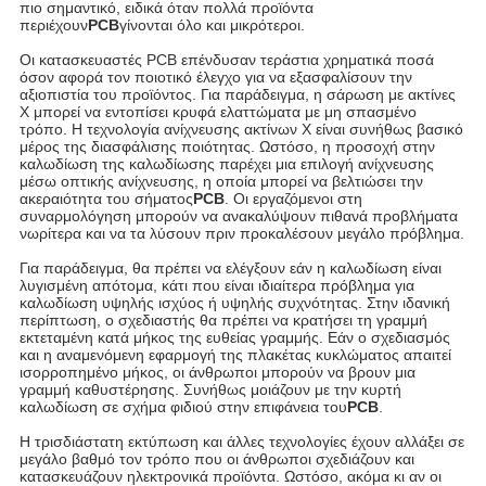
πιο σημαντικό, ειδικά όταν πολλά προϊόντα
περιέχουν
PCB
γίνονται όλο και μικρότεροι.
Οι κατασκευαστές PCB επένδυσαν τεράστια χρηματικά ποσά
όσον αφορά τον ποιοτικό έλεγχο για να εξασφαλίσουν την
αξιοπιστία του προϊόντος. Για παράδειγμα, η σάρωση με ακτίνες
Χ μπορεί να εντοπίσει κρυφά ελαττώματα με μη σπασμένο
τρόπο. Η τεχνολογία ανίχνευσης ακτίνων Χ είναι συνήθως βασικό
μέρος της διασφάλισης ποιότητας. Ωστόσο, η προσοχή στην
καλωδίωση της καλωδίωσης παρέχει μια επιλογή ανίχνευσης
μέσω οπτικής ανίχνευσης, η οποία μπορεί να βελτιώσει την
ακεραιότητα του σήματος
PCB
. Οι εργαζόμενοι στη
συναρμολόγηση μπορούν να ανακαλύψουν πιθανά προβλήματα
νωρίτερα και να τα λύσουν πριν προκαλέσουν μεγάλο πρόβλημα.
Για παράδειγμα, θα πρέπει να ελέγξουν εάν η καλωδίωση είναι
λυγισμένη απότομα, κάτι που είναι ιδιαίτερα πρόβλημα για
καλωδίωση υψηλής ισχύος ή υψηλής συχνότητας. Στην ιδανική
περίπτωση, ο σχεδιαστής θα πρέπει να κρατήσει τη γραμμή
εκτεταμένη κατά μήκος της ευθείας γραμμής. Εάν ο σχεδιασμός
και η αναμενόμενη εφαρμογή της πλακέτας κυκλώματος απαιτεί
ισορροπημένο μήκος, οι άνθρωποι μπορούν να βρουν μια
γραμμή καθυστέρησης. Συνήθως μοιάζουν με την κυρτή
καλωδίωση σε σχήμα φιδιού στην επιφάνεια του
PCB
.
Η τρισδιάστατη εκτύπωση και άλλες τεχνολογίες έχουν αλλάξει σε
μεγάλο βαθμό τον τρόπο που οι άνθρωποι σχεδιάζουν και
κατασκευάζουν ηλεκτρονικά προϊόντα. Ωστόσο, ακόμα κι αν οι