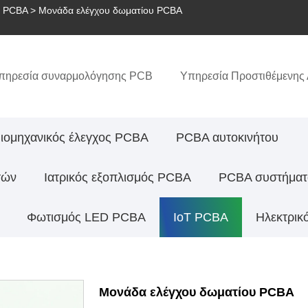
T PCBA
> Μονάδα ελέγχου δωματίου PCBA
πηρεσία συναρμολόγησης PCB
Υπηρεσία Προστιθέμενης
ιομηχανικός έλεγχος PCBA
PCBA αυτοκινήτου
τών
Ιατρικός εξοπλισμός PCBA
PCBA συστήματ
Φωτισμός LED PCBA
IoT PCBA
Ηλεκτρικ
Μονάδα ελέγχου δωματίου PCBA