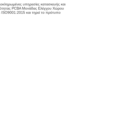
ολοκληρωμένες υπηρεσίες κατασκευής και
ποιότητας PCBA Μονάδας Ελέγχου Χώρου
με ISO9001:2015 και τηρεί το πρότυπο