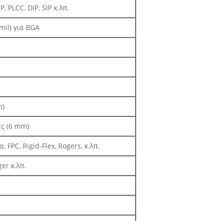
 PLCC, DIP, SIP κ.λπ.
mil) για BGA
m)
ες (6 mm)
 FPC, Rigid-Flex, Rogers, κ.λπ.
er κ.λπ.