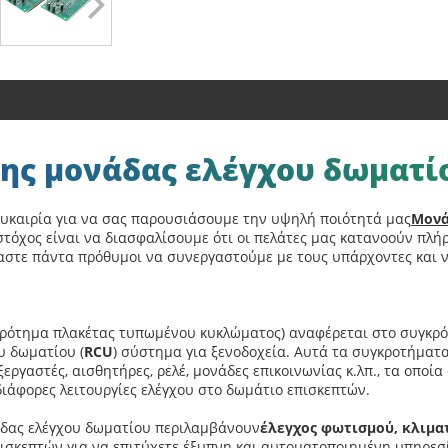
 της μονάδας ελέγχου δωματί
ευκαιρία για να σας παρουσιάσουμε την υψηλή ποιότητά μας
Μονά
 στόχος είναι να διασφαλίσουμε ότι οι πελάτες μας κατανοούν πλή
αστε πάντα πρόθυμοι να συνεργαστούμε με τους υπάρχοντες και 
κρότημα πλακέτας τυπωμένου κυκλώματος) αναφέρεται στο συγκρ
υ δωματίου (
RCU
) σύστημα για ξενοδοχεία. Αυτά τα συγκροτήμα
εργαστές, αισθητήρες, ρελέ, μονάδες επικοινωνίας κ.λπ., τα οπο
άφορες λειτουργίες ελέγχου στο δωμάτιο επισκεπτών.
νάδας ελέγχου δωματίου περιλαμβάνουν
έλεγχος φωτισμού, κλιμα
ισκεπτών για να επιτύχετε έξυπνη και αυτοματοποιημένη υπηρεσ