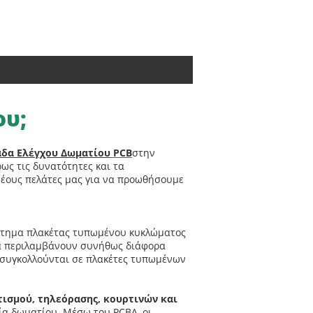
ου;
δα Ελέγχου Δωματίου
PCB
στην
ρως τις δυνατότητες και τα
νέους πελάτες μας για να προωθήσουμε
ότημα πλακέτας τυπωμένου κυκλώματος
τα περιλαμβάνουν συνήθως διάφορα
ία συγκολλούνται σε πλακέτες τυπωμένων
τισμού, τηλεόρασης, κουρτινών και
ία δωματίου. Μέσω του PCBA, οι