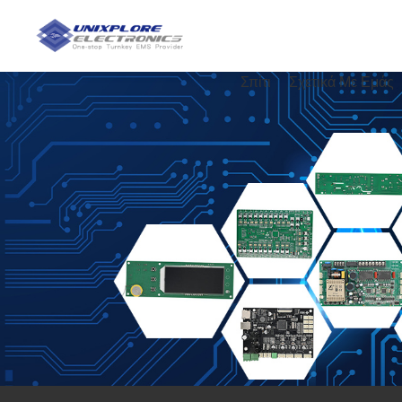
Σπίτι
Σχετικά Με Εμάς