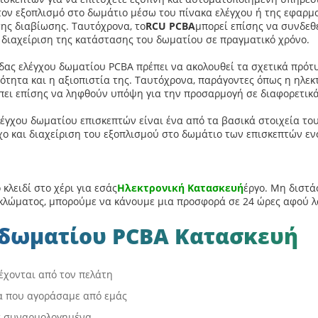
τον εξοπλισμό στο δωμάτιο μέσω του πίνακα ελέγχου ή της εφαρμο
της διαβίωσης. Ταυτόχρονα, το
RCU PCBA
μπορεί επίσης να συνδεθ
 διαχείριση της κατάστασης του δωματίου σε πραγματικό χρόνο.
δας ελέγχου δωματίου PCBA πρέπει να ακολουθεί τα σχετικά πρότ
ρότητα και η αξιοπιστία της. Ταυτόχρονα, παράγοντες όπως η ηλε
ει επίσης να ληφθούν υπόψη για την προσαρμογή σε διαφορετικά
λέγχου δωματίου επισκεπτών είναι ένα από τα βασικά στοιχεία τ
χο και διαχείριση του εξοπλισμού στο δωμάτιο των επισκεπτών 
κλειδί στο χέρι για εσάς
Ηλεκτρονική Κατασκευή
έργο. Μη διστά
υκλώματος, μπορούμε να κάνουμε μια προσφορά σε 24 ώρες αφού 
δωματίου PCBA Κατασκευή
έχονται από τον πελάτη
α που αγοράσαμε από εμάς
ς συναρμολογημένα