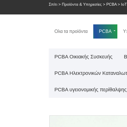
Σπίτι
>
Προϊόντα & Υπηρεσίες
>
PCBA
>
Io
Ολα τα προϊόντα
PCBA
Υ
PCBA Οικιακής Συσκευής
Β
PCBA Ηλεκτρονικών Καταναλω
PCBA υγειονομικής περίθαλψης