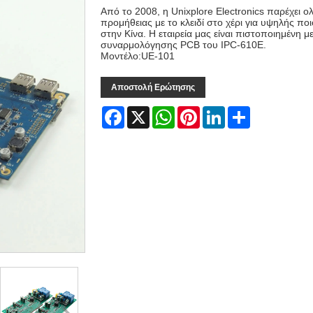
Από το 2008, η Unixplore Electronics παρέχει 
προμήθειας με το κλειδί στο χέρι για υψηλής 
στην Κίνα. Η εταιρεία μας είναι πιστοποιημένη 
συναρμολόγησης PCB του IPC-610E.
Μοντέλο:UE-101
Αποστολή Ερώτησης
Facebook
X
WhatsApp
Pinterest
LinkedIn
Share