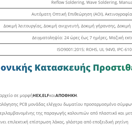
Reflow Soldering, Wave Soldering, Manua
Αυτόματη Οπτική Επιθεώρηση (AOI), Ακτινογραφί
Δοκιμή λειτουργίας, Δοκιμή ανιχνευτή, Δοκιμή γήρανσης, Δοκιμ
Δειγματοληψία: 24 ώρες έως 7 ημέρες, Μαζική εκτέ
ISO9001:2015; ROHS, UL 94V0, IPC-610E
ονικής Κατασκευής Προστιθ
αρχείο σε μορφή
HEX,ELF
και
ΑΠΟΘΗΚΗ
.
μολόγησης PCB μονάδας ελέγχου δωματίου προσαρμοσμένο σύμφωνα
εριλαμβανομένης της παραγωγής καλουπιών από πλαστικό και μετα
ει επιλεκτική επίστρωση λάκας, γλάστρα από εποξειδική ρητίνη