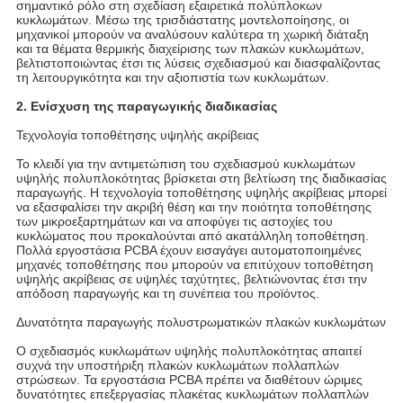
σημαντικό ρόλο στη σχεδίαση εξαιρετικά πολύπλοκων
κυκλωμάτων. Μέσω της τρισδιάστατης μοντελοποίησης, οι
μηχανικοί μπορούν να αναλύσουν καλύτερα τη χωρική διάταξη
και τα θέματα θερμικής διαχείρισης των πλακών κυκλωμάτων,
βελτιστοποιώντας έτσι τις λύσεις σχεδιασμού και διασφαλίζοντας
τη λειτουργικότητα και την αξιοπιστία των κυκλωμάτων.
2. Ενίσχυση της παραγωγικής διαδικασίας
Τεχνολογία τοποθέτησης υψηλής ακρίβειας
Το κλειδί για την αντιμετώπιση του σχεδιασμού κυκλωμάτων
υψηλής πολυπλοκότητας βρίσκεται στη βελτίωση της διαδικασίας
παραγωγής. Η τεχνολογία τοποθέτησης υψηλής ακρίβειας μπορεί
να εξασφαλίσει την ακριβή θέση και την ποιότητα τοποθέτησης
των μικροεξαρτημάτων και να αποφύγει τις αστοχίες του
κυκλώματος που προκαλούνται από ακατάλληλη τοποθέτηση.
Πολλά εργοστάσια PCBA έχουν εισαγάγει αυτοματοποιημένες
μηχανές τοποθέτησης που μπορούν να επιτύχουν τοποθέτηση
υψηλής ακρίβειας σε υψηλές ταχύτητες, βελτιώνοντας έτσι την
απόδοση παραγωγής και τη συνέπεια του προϊόντος.
Δυνατότητα παραγωγής πολυστρωματικών πλακών κυκλωμάτων
Ο σχεδιασμός κυκλωμάτων υψηλής πολυπλοκότητας απαιτεί
συχνά την υποστήριξη πλακών κυκλωμάτων πολλαπλών
στρώσεων. Τα εργοστάσια PCBA πρέπει να διαθέτουν ώριμες
δυνατότητες επεξεργασίας πλακέτας κυκλωμάτων πολλαπλών