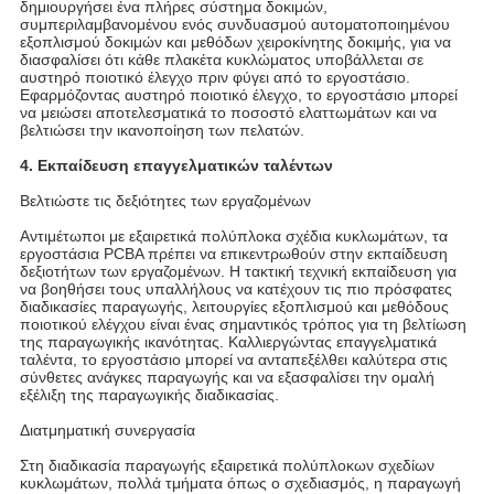
δημιουργήσει ένα πλήρες σύστημα δοκιμών,
συμπεριλαμβανομένου ενός συνδυασμού αυτοματοποιημένου
εξοπλισμού δοκιμών και μεθόδων χειροκίνητης δοκιμής, για να
διασφαλίσει ότι κάθε πλακέτα κυκλώματος υποβάλλεται σε
αυστηρό ποιοτικό έλεγχο πριν φύγει από το εργοστάσιο.
Εφαρμόζοντας αυστηρό ποιοτικό έλεγχο, το εργοστάσιο μπορεί
να μειώσει αποτελεσματικά το ποσοστό ελαττωμάτων και να
βελτιώσει την ικανοποίηση των πελατών.
4. Εκπαίδευση επαγγελματικών ταλέντων
Βελτιώστε τις δεξιότητες των εργαζομένων
Αντιμέτωποι με εξαιρετικά πολύπλοκα σχέδια κυκλωμάτων, τα
εργοστάσια PCBA πρέπει να επικεντρωθούν στην εκπαίδευση
δεξιοτήτων των εργαζομένων. Η τακτική τεχνική εκπαίδευση για
να βοηθήσει τους υπαλλήλους να κατέχουν τις πιο πρόσφατες
διαδικασίες παραγωγής, λειτουργίες εξοπλισμού και μεθόδους
ποιοτικού ελέγχου είναι ένας σημαντικός τρόπος για τη βελτίωση
της παραγωγικής ικανότητας. Καλλιεργώντας επαγγελματικά
ταλέντα, το εργοστάσιο μπορεί να ανταπεξέλθει καλύτερα στις
σύνθετες ανάγκες παραγωγής και να εξασφαλίσει την ομαλή
εξέλιξη της παραγωγικής διαδικασίας.
Διατμηματική συνεργασία
Στη διαδικασία παραγωγής εξαιρετικά πολύπλοκων σχεδίων
κυκλωμάτων, πολλά τμήματα όπως ο σχεδιασμός, η παραγωγή