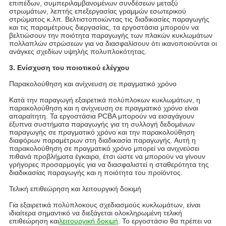
επιπέδων, συμπεριλαμβανομένων συνδέσεων μεταξύ
στρωμάτων, λεπτής επεξεργασίας γραμμών εσωτερικού
στρώματος κ.λπ. Βελτιστοποιώντας τις διαδικασίες παραγωγής
και τις παραμέτρους διεργασίας, τα εργοστάσια μπορούν να
βελτιώσουν την ποιότητα παραγωγής των πλακών κυκλωμάτων
πολλαπλών στρώσεων για να διασφαλίσουν ότι ικανοποιούνται οι
ανάγκες σχεδίων υψηλής πολυπλοκότητας.
3. Ενίσχυση του ποιοτικού ελέγχου
Παρακολούθηση και ανίχνευση σε πραγματικό χρόνο
Κατά την παραγωγή εξαιρετικά πολύπλοκων κυκλωμάτων, η
παρακολούθηση και η ανίχνευση σε πραγματικό χρόνο είναι
απαραίτητη. Τα εργοστάσια PCBA μπορούν να εισαγάγουν
έξυπνα συστήματα παραγωγής για τη συλλογή δεδομένων
παραγωγής σε πραγματικό χρόνο και την παρακολούθηση
διαφόρων παραμέτρων στη διαδικασία παραγωγής. Αυτή η
παρακολούθηση σε πραγματικό χρόνο μπορεί να ανιχνεύσει
πιθανά προβλήματα έγκαιρα, έτσι ώστε να μπορούν να γίνουν
γρήγορες προσαρμογές για να διασφαλιστεί η σταθερότητα της
διαδικασίας παραγωγής και η ποιότητα του προϊόντος.
Τελική επιθεώρηση και λειτουργική δοκιμή
Για εξαιρετικά πολύπλοκους σχεδιασμούς κυκλωμάτων, είναι
ιδιαίτερα σημαντικό να διεξάγεται ολοκληρωμένη τελική
επιθεώρηση και
λειτουργική δοκιμή
. Το εργοστάσιο θα πρέπει να