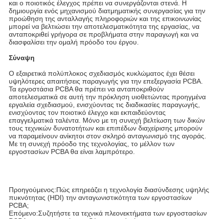
και ο ποιοτικός έλεγχος πρέπει να συνεργάζονται στενά. Η
δημιουργία ενός μηχανισμού διατμηματικής συνεργασίας για την
προώθηση της ανταλλαγής πληροφοριών και της επικοινωνίας
μπορεί να βελτιώσει την αποτελεσματικότητα της εργασίας, να
ανταποκριθεί γρήγορα σε προβλήματα στην παραγωγή και να
διασφαλίσει την ομαλή πρόοδο του έργου.
Σύναψη
Ο εξαιρετικά πολύπλοκος σχεδιασμός κυκλώματος έχει θέσει
υψηλότερες απαιτήσεις παραγωγής για την επεξεργασία PCBA.
Τα εργοστάσια PCBA θα πρέπει να ανταποκριθούν
αποτελεσματικά σε αυτή την πρόκληση υιοθετώντας προηγμένα
εργαλεία σχεδιασμού, ενισχύοντας τις διαδικασίες παραγωγής,
ενισχύοντας τον ποιοτικό έλεγχο και εκπαιδεύοντας
επαγγελματικά ταλέντα. Μόνο με τη συνεχή βελτίωση των δικών
τους τεχνικών δυνατοτήτων και επιπέδων διαχείρισης μπορούν
να παραμείνουν ανίκητοι στον σκληρό ανταγωνισμό της αγοράς.
Με τη συνεχή πρόοδο της τεχνολογίας, το μέλλον των
εργοστασίων PCBA θα είναι λαμπρότερο.
Προηγούμενος:
Πώς επηρεάζει η τεχνολογία διασύνδεσης υψηλής
πυκνότητας (HDI) την ανταγωνιστικότητα των εργοστασίων
PCBA;
Επόμενο:
Συζητήστε τα τεχνικά πλεονεκτήματα των εργοστασίων