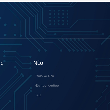
άς
Νέα
Εταιρικά Νέα
Νέα του κλάδου
FAQ