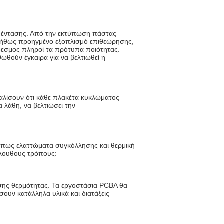
 έντασης. Από την εκτύπωση πάστας
υνήθως προηγμένο εξοπλισμό επιθεώρησης,
ύνδεσμος πληροί τα πρότυπα ποιότητας.
θούν έγκαιρα για να βελτιωθεί η
αλίσουν ότι κάθε πλακέτα κυκλώματος
 λάθη, να βελτιώσει την
 όπως ελαττώματα συγκόλλησης και θερμική
κόλουθους τρόπους:
ης θερμότητας. Τα εργοστάσια PCBA θα
ουν κατάλληλα υλικά και διατάξεις