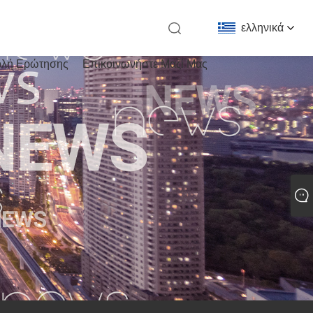
ελληνικά
λή Ερώτησης
Επικοινωνήστε Μαζί Μας