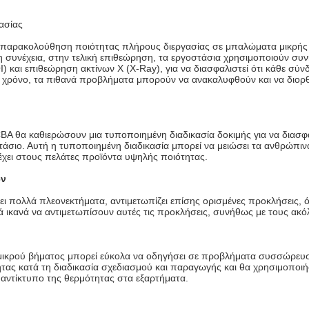
ασίας
 παρακολούθηση ποιότητας πλήρους διεργασίας σε μπαλώματα μικρής
η συνέχεια, στην τελική επιθεώρηση, τα εργοστάσια χρησιμοποιούν σ
I) και επιθεώρηση ακτίνων Χ (X-Ray), για να διασφαλιστεί ότι κάθε σ
ρόνο, τα πιθανά προβλήματα μπορούν να ανακαλυφθούν και να διορθω
BA θα καθιερώσουν μια τυποποιημένη διαδικασία δοκιμής για να διασφ
τάσιο. Αυτή η τυποποιημένη διαδικασία μπορεί να μειώσει τα ανθρώπινα
έχει στους πελάτες προϊόντα υψηλής ποιότητας.
ων
χει πολλά πλεονεκτήματα, αντιμετωπίζει επίσης ορισμένες προκλήσεις,
ικά ικανά να αντιμετωπίσουν αυτές τις προκλήσεις, συνήθως με τους α
ικρού βήματος μπορεί εύκολα να οδηγήσει σε προβλήματα συσσώρευσ
ας κατά τη διαδικασία σχεδιασμού και παραγωγής και θα χρησιμοποιήσ
αντίκτυπο της θερμότητας στα εξαρτήματα.