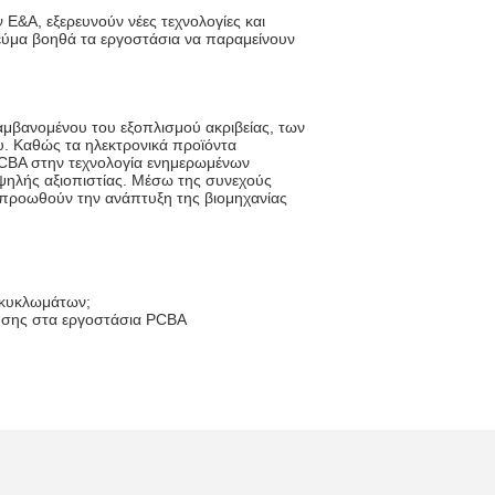
Ε&Α, εξερευνούν νέες τεχνολογίες και
εύμα βοηθά τα εργοστάσια να παραμείνουν
αμβανομένου του εξοπλισμού ακριβείας, των
. Καθώς τα ηλεκτρονικά προϊόντα
PCBA στην τεχνολογία ενημερωμένων
ψηλής αξιοπιστίας. Μέσω της συνεχούς
α προωθούν την ανάπτυξη της βιομηχανίας
 κυκλωμάτων;
ησης στα εργοστάσια PCBA