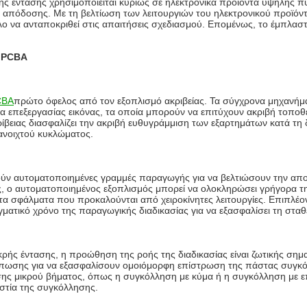
ής έντασης χρησιμοποιείται κυρίως σε ηλεκτρονικά προϊόντα υψηλής 
 απόδοσης. Με τη βελτίωση των λειτουργιών του ηλεκτρονικού προϊόντ
 να ανταποκριθεί στις απαιτήσεις σχεδιασμού. Επομένως, το έμπλαστρο
ν PCBA
CBA
πρώτο όφελος από τον εξοπλισμό ακριβείας. Τα σύγχρονα μηχανήματ
 επεξεργασίας εικόνας, τα οποία μπορούν να επιτύχουν ακριβή τοποθ
ίβειας διασφαλίζει την ακριβή ευθυγράμμιση των εξαρτημάτων κατά τη 
ανοιχτού κυκλώματος.
ν αυτοματοποιημένες γραμμές παραγωγής για να βελτιώσουν την αποδ
 ο αυτοματοποιημένος εξοπλισμός μπορεί να ολοκληρώσει γρήγορα τη
τα σφάλματα που προκαλούνται από χειροκίνητες λειτουργίες. Επιπλέ
ματικό χρόνο της παραγωγικής διαδικασίας για να εξασφαλίσει τη στα
ής έντασης, η προώθηση της ροής της διαδικασίας είναι ζωτικής σημ
ύπωσης για να εξασφαλίσουν ομοιόμορφη επίστρωση της πάστας συγκό
σης μικρού βήματος, όπως η συγκόλληση με κύμα ή η συγκόλληση με ε
ιστία της συγκόλλησης.