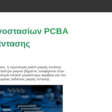
εργοστασίων PCBA
έντασης
ις, η τεχνολογία patch μικρής έντασης
πλαστρο μικρού βήματος αναφέρεται στην
γία απαιτεί μεγαλύτερη ακρίβεια και πιο
μένες εκδόσεις μικρής έντασης.