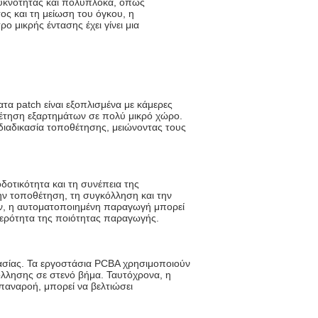
πυκνότητας και πολύπλοκα, όπως
ος και τη μείωση του όγκου, η
 μικρής έντασης έχει γίνει μια
α patch είναι εξοπλισμένα με κάμερες
έτηση εξαρτημάτων σε πολύ μικρό χώρο.
διαδικασία τοποθέτησης, μειώνοντας τους
οτικότητα και τη συνέπεια της
ν τοποθέτηση, τη συγκόλληση και την
ον, η αυτοματοποιημένη παραγωγή μπορεί
θερότητα της ποιότητας παραγωγής.
ασίας. Τα εργοστάσια PCBA χρησιμοποιούν
λλησης σε στενό βήμα. Ταυτόχρονα, η
παναροή, μπορεί να βελτιώσει