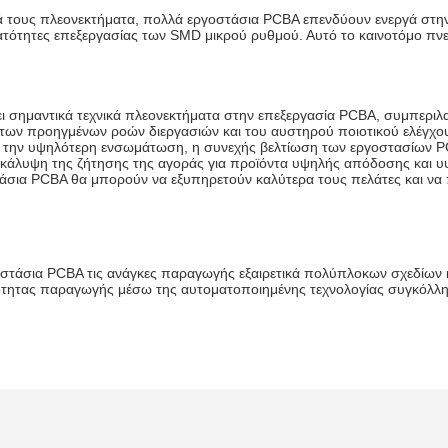
ά τους πλεονεκτήματα, πολλά εργοστάσια PCBA επενδύουν ενεργά στην 
ατότητες επεξεργασίας των SMD μικρού ρυθμού. Αυτό το καινοτόμο πν
ξει σημαντικά τεχνικά πλεονεκτήματα στην επεξεργασία PCBA, συμπεριλ
ν προηγμένων ροών διεργασιών και του αυστηρού ποιοτικού ελέγχου
και την υψηλότερη ενσωμάτωση, η συνεχής βελτίωση των εργοστασίων 
 κάλυψη της ζήτησης της αγοράς για προϊόντα υψηλής απόδοσης και υ
στάσια PCBA θα μπορούν να εξυπηρετούν καλύτερα τους πελάτες και ν
οστάσια PCBA τις ανάγκες παραγωγής εξαιρετικά πολύπλοκων σχεδίων
ιότητας παραγωγής μέσω της αυτοματοποιημένης τεχνολογίας συγκόλλ