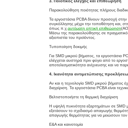
3. Ποιοτικός έλεγχος και επιθεώρηση
Παρακολούθηση ποιότητας πλήρους διαδικ
Τα εργοστάσια PCBA δίνουν προσοχή στην
συγκόλλησης μέχρι την τοποθέτηση και, στ
όπως π.χ.
αυτόματη οπτική επιθεώρηση
(AO
Μέσω της παρακολούθησης σε πραγματικό χ
αξιοπιστία του προϊόντος.
Τυποποίηση δοκιμής
Για SMD μικρού βήματος, τα εργοστάσια PC
ελέγχεται αυστηρά πριν φύγει από το εργοσ
αποτελεσματικότητα ανίχνευσης και να παρ
4. Ικανότητα αντιμετώπισης προκλήσε
Αν και η τεχνολογία SMD μικρού βήματος έ
διαχείριση. Τα εργοστάσια PCBA είναι τεχν
Βελτιστοποιήστε τη θερμική διαχείριση
Η υψηλή πυκνότητα εξαρτημάτων σε SMD μ
εξετάσουν το σχεδιασμό απαγωγής θερμότητ
απαγωγής θερμότητας για να μειώσουν τον 
Ε&Α και καινοτομία