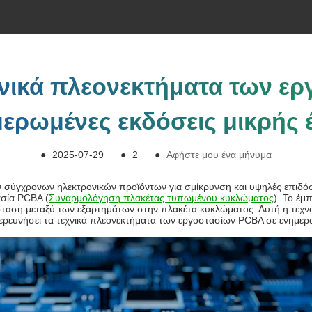
χνικά πλεονεκτήματα των 
μερωμένες εκδόσεις μικρής 
●
2025-07-29
●
2
●
Αφήστε μου ένα μήνυμα
ν σύγχρονων ηλεκτρονικών προϊόντων για σμίκρυνση και υψηλές επιδόσε
ασία PCBA (
Συναρμολόγηση πλακέτας τυπωμένου κυκλώματος
). Το έμ
ταση μεταξύ των εξαρτημάτων στην πλακέτα κυκλώματος. Αυτή η τεχνολο
ερευνήσει τα τεχνικά πλεονεκτήματα των εργοστασίων PCBA σε ενημερω