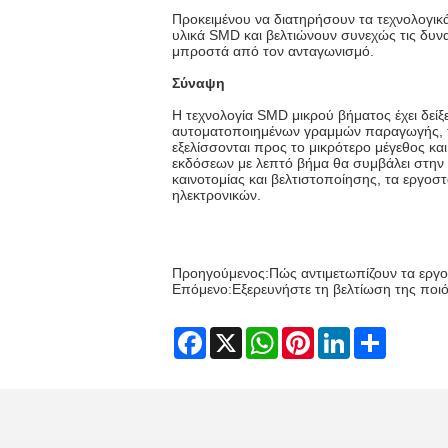
Προκειμένου να διατηρήσουν τα τεχνολογικ
υλικά SMD και βελτιώνουν συνεχώς τις δυν
μπροστά από τον ανταγωνισμό.
Σύναψη
Η τεχνολογία SMD μικρού βήματος έχει δεί
αυτοματοποιημένων γραμμών παραγωγής, τω
εξελίσσονται προς το μικρότερο μέγεθος 
εκδόσεων με λεπτό βήμα θα συμβάλει στην
καινοτομίας και βελτιστοποίησης, τα εργο
ηλεκτρονικών.
Προηγούμενος:
Πώς αντιμετωπίζουν τα εργ
Επόμενο:
Εξερευνήστε τη βελτίωση της πο
Facebook
X
WhatsApp
Pinterest
LinkedIn
Share