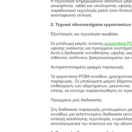
Η τεχνολογία ενημερωμένων εκδόσεων μικρ
smartphone, tablet και υπολογιστές υψηλής
παραδοσιακή τεχνολογία patch ήταν δύσκολο
αναπόφευκτη επιλογή.
2. Τεχνικά πλεονεκτήματα εργοστασίω
Εξοπλισμός και τεχνολογία ακριβείας
Σε μπάλωμα μικρής έντασης,
εργοστάσια P
υψηλής ανάλυσης και προηγμένα συστήματα
Αυτή η διαδικασία τοποθέτησης υψηλής ακρ
πιθανούς κινδύνους βραχυκυκλώματος και 
Αυτοματοποιημένη γραμμή παραγωγής
Τα εργοστάσια PCBA συνήθως χρησιμοποιού
παραγωγής. Σε μπαλώματα μικρού βήματος,
επιθεώρηση των εξαρτημάτων, μειώνοντας 
επίσης να επιτύχει παρακολούθηση σε πραγ
Προηγμένη ροή διαδικασίας
Στη διαδικασία παραγωγής μπαλωμάτων μικρ
συνήθως μια εκλεπτυσμένη διαδικασία εκτ
επιλογή κατάλληλης τεχνολογίας συγκόλλη
αποτελεσματικά την ποιότητα και την αξιοπ