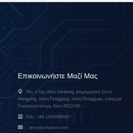
Επικοινωνήστε Μαζί Μας
:Νο. 2 της οδού Sanheng, βιομηχανική ζώνη
Hongying, πόλη Fenggang, πόλη Dongguan, επαρχία
Γκουανγκντόνγκ, Κίνα #523740
Τηλ:
+86-13430998027
:
jerry@unixplore.com